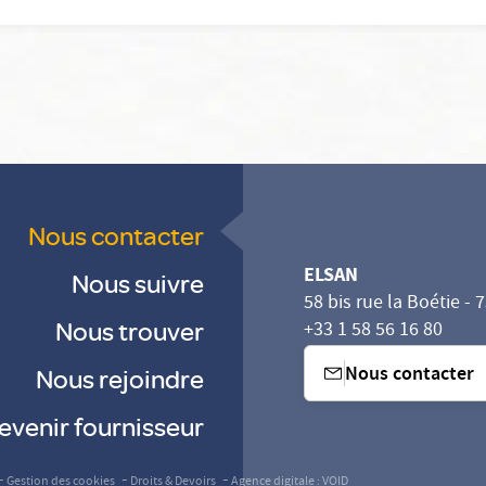
Nous contacter
ELSAN
Nous suivre
58 bis rue la Boétie - 
Nous trouver
+33 1 58 56 16 80
Nous contacter
Nous rejoindre
evenir fournisseur
sez vos Options
s paramètres de confidentialité, en garantissant la con
-
-
-
Gestion des cookies
Droits & Devoirs
Agence digitale : VOID