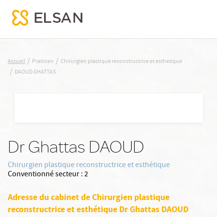
DAOUD GHATTAS
/
/
Accueil
Praticien
Chirurgien plastique reconstructrice et esthetique
/
DAOUD GHATTAS
Nx:Aller
au
contenu
principal
Dr Ghattas DAOUD
Chirurgien plastique reconstructrice et esthétique
Conventionné secteur :
2
Adresse du cabinet de Chirurgien plastique
reconstructrice et esthétique Dr Ghattas DAOUD