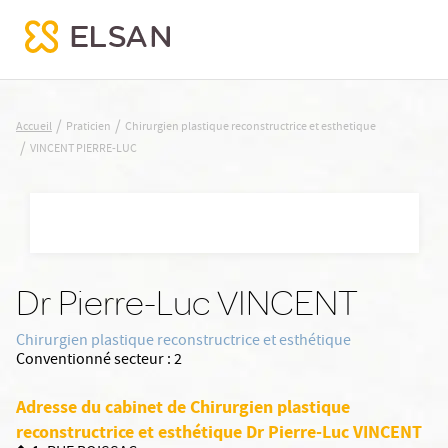
VINCENT PIERRE-LUC
/
/
Accueil
Praticien
Chirurgien plastique reconstructrice et esthetique
/
VINCENT PIERRE-LUC
Nx:Aller
au
contenu
principal
Dr Pierre-Luc VINCENT
Chirurgien plastique reconstructrice et esthétique
Conventionné secteur :
2
Adresse du cabinet de Chirurgien plastique
reconstructrice et esthétique Dr Pierre-Luc VINCENT