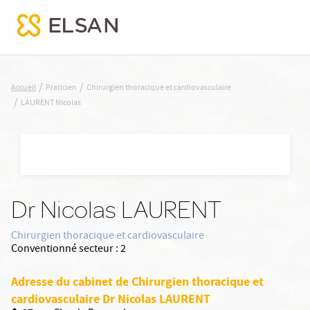
LAURENT Nicolas
/
/
Accueil
Praticien
Chirurgien thoracique et cardiovasculaire
/
LAURENT Nicolas
Nx:Aller
au
contenu
principal
Dr Nicolas LAURENT
Chirurgien thoracique et cardiovasculaire
Conventionné secteur :
2
Adresse du cabinet de Chirurgien thoracique et
cardiovasculaire Dr Nicolas LAURENT