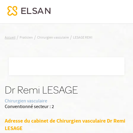
LESAGE REMI
/
/
/
Accueil
Praticien
Chirurgien vasculaire
LESAGE REMI
Nx:Aller
au
contenu
principal
Dr Remi LESAGE
Chirurgien vasculaire
Conventionné secteur :
2
Adresse du cabinet de Chirurgien vasculaire Dr Remi
LESAGE