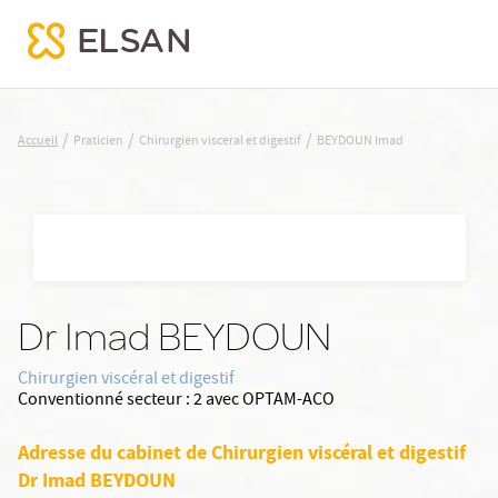
BEYDOUN Imad
/
/
/
Accueil
Praticien
Chirurgien visceral et digestif
BEYDOUN Imad
Nx:Aller
au
contenu
principal
Dr Imad BEYDOUN
Chirurgien viscéral et digestif
Conventionné secteur :
2 avec OPTAM-ACO
Adresse du cabinet de Chirurgien viscéral et digestif
Dr Imad BEYDOUN