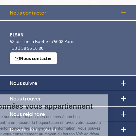
Nous contacter
ELSAN
58 bis rue la Boétie - 75008 Paris
+33 1 58 56 16 80
Nous contacter
Nous suivre
Nous trouver
Vos données vous appartiennent
Nous rejoindre
ELSAN utilise sur ce site des cookies destinés à son bon
fonctionnement, à en mesurer la fréquentation et, avec votre accord à
évaluer les performances des campagnes d’information. Vous pouvez
Devenir fournisseur
personnaliser votre consentement au moyen du bouton
Voir en détail
.