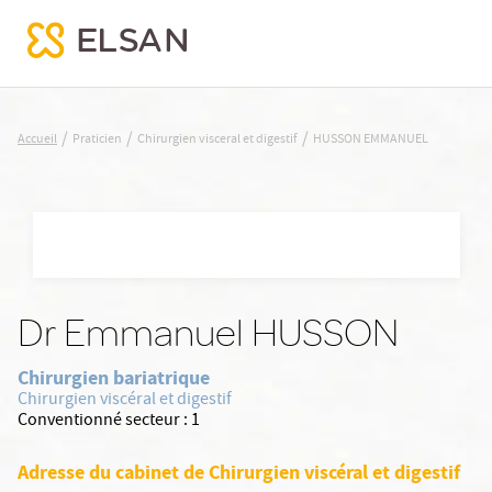
HUSSON EMMANUEL
/
/
/
Accueil
Praticien
Chirurgien visceral et digestif
HUSSON EMMANUEL
Nx:Aller
au
contenu
principal
Dr Emmanuel HUSSON
Chirurgien bariatrique
Chirurgien viscéral et digestif
Conventionné secteur :
1
Adresse du cabinet de Chirurgien viscéral et digestif