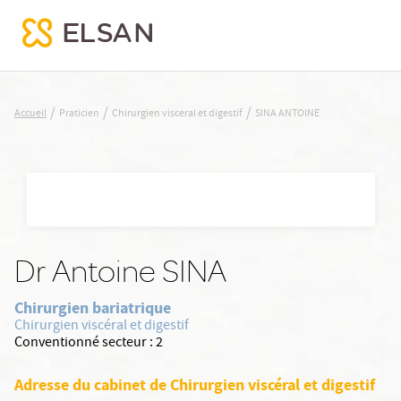
SINA ANTOINE
/
/
/
Accueil
Praticien
Chirurgien visceral et digestif
SINA ANTOINE
Nx:Aller
au
contenu
principal
Dr Antoine SINA
Chirurgien bariatrique
Chirurgien viscéral et digestif
Conventionné secteur :
2
Adresse du cabinet de Chirurgien viscéral et digestif