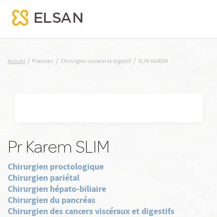
SLIM KAREM
/
/
/
Accueil
Praticien
Chirurgien visceral et digestif
SLIM KAREM
Nx:Aller
au
contenu
principal
Pr Karem SLIM
Chirurgien proctologique
Chirurgien pariétal
Chirurgien hépato-biliaire
Chirurgien du pancréas
Chirurgien des cancers viscéraux et digestifs