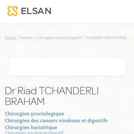
TCHANDERLI BRAHAM RIAD
/
/
/
Accueil
Praticien
Chirurgien visceral et digestif
TCHANDERLI BRAHAM RIAD
Nx:Aller
au
contenu
principal
Dr Riad TCHANDERLI
BRAHAM
Chirurgien proctologique
Chirurgien des cancers viscéraux et digestifs
Chirurgien bariatrique
Chirurgien viscéral et digestif