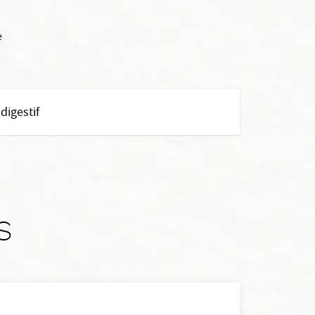
e
digestif
s