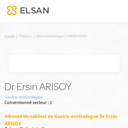
ARISOY ERSIN
/
/
/
Accueil
Praticien
Gastro enterologue
ARISOY ERSIN
Nx:Aller
au
contenu
principal
Dr Ersin ARISOY
Gastro-entérologue
Conventionné secteur :
2
Adresse du cabinet de Gastro-entérologue Dr Ersin
ARISOY