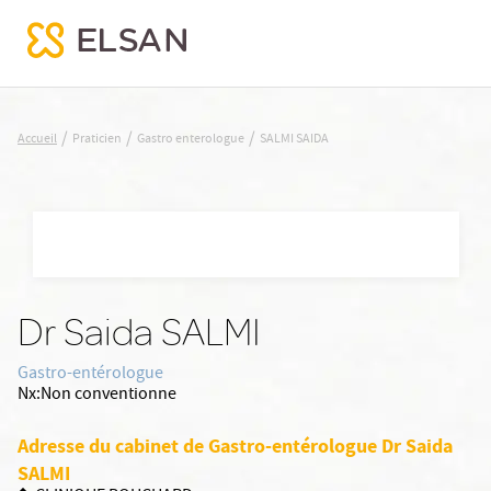
SALMI SAIDA
/
/
/
Accueil
Praticien
Gastro enterologue
SALMI SAIDA
Nx:Aller
au
contenu
principal
Dr Saida SALMI
Gastro-entérologue
Nx:Non conventionne
Adresse du cabinet de Gastro-entérologue Dr Saida
SALMI