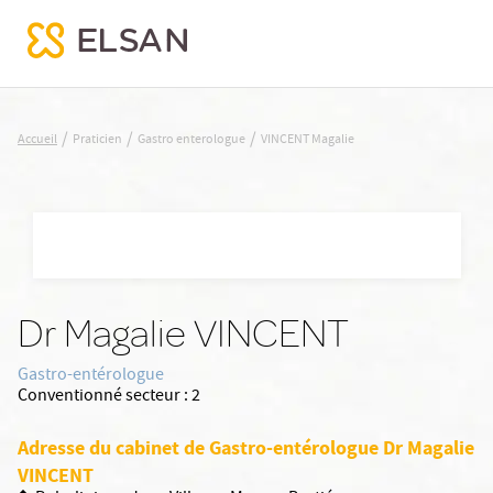
VINCENT Magalie
/
/
/
Accueil
Praticien
Gastro enterologue
VINCENT Magalie
Nx:Aller
au
contenu
principal
Dr Magalie VINCENT
Gastro-entérologue
Conventionné secteur :
2
Adresse du cabinet de Gastro-entérologue Dr Magalie
VINCENT