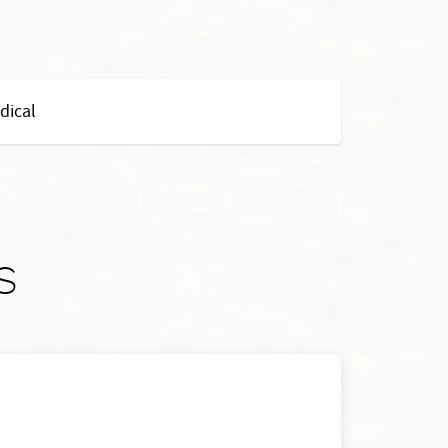
dical
s