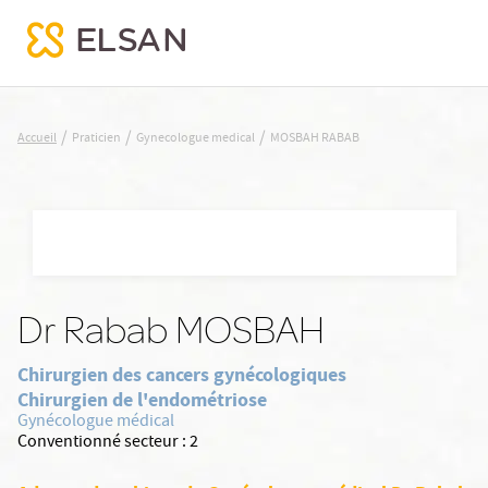
MOSBAH RABAB
/
/
/
Accueil
Praticien
Gynecologue medical
MOSBAH RABAB
Nx:Aller
au
contenu
principal
Dr Rabab MOSBAH
Chirurgien des cancers gynécologiques
Chirurgien de l'endométriose
Gynécologue médical
Conventionné secteur :
2