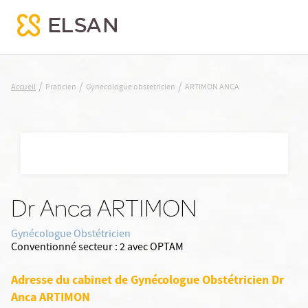
ARTIMON ANCA
/
/
/
Accueil
Praticien
Gynecologue obstetricien
ARTIMON ANCA
Nx:Aller
au
contenu
principal
Dr Anca ARTIMON
Gynécologue Obstétricien
Conventionné secteur :
2 avec OPTAM
Adresse du cabinet de Gynécologue Obstétricien Dr
Anca ARTIMON