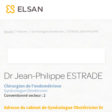
ESTRADE JEAN-PHILIPPE
/
/
/
Accueil
Praticien
Gynecologue obstetricien
ESTRADE JEAN-PHILIPPE
Nx:Aller
au
contenu
principal
Dr Jean-Philippe ESTRADE
Chirurgien de l'endométriose
Gynécologue Obstétricien
Conventionné secteur :
2
Adresse du cabinet de Gynécologue Obstétricien Dr