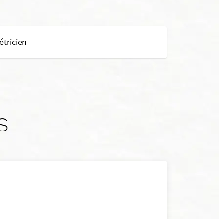
tricien
s