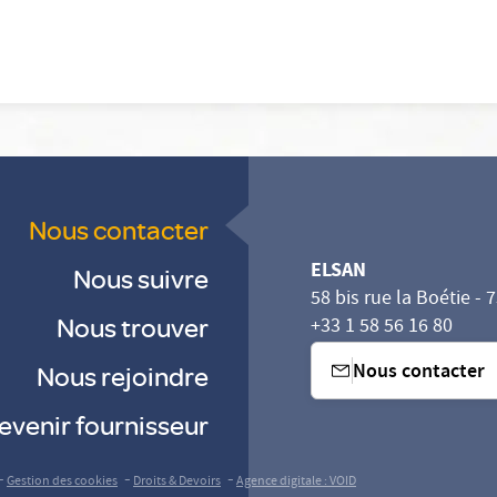
Nous contacter
ELSAN
Nous suivre
58 bis rue la Boétie - 
Nous trouver
+33 1 58 56 16 80
Nous contacter
Nous rejoindre
evenir fournisseur
sez vos Options
s paramètres de confidentialité, en garantissant la con
-
-
-
Gestion des cookies
Droits & Devoirs
Agence digitale : VOID