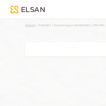
MAUREL JUSTINE
/
/
/
Accueil
Praticien
Gynecologue obstetricien
MAUREL 
Nx:Aller
au
contenu
principal