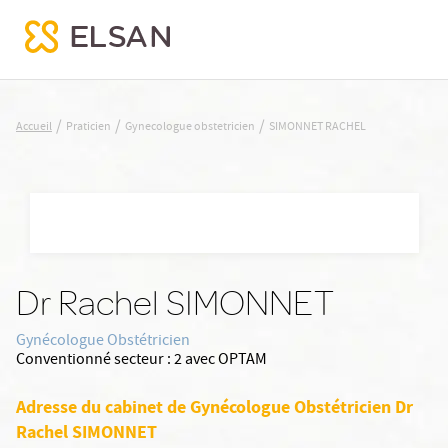
SIMONNET RACHEL
/
/
/
Accueil
Praticien
Gynecologue obstetricien
SIMONNET RACHEL
Nx:Aller
au
contenu
principal
Dr Rachel SIMONNET
Gynécologue Obstétricien
Conventionné secteur :
2 avec OPTAM
Adresse du cabinet de Gynécologue Obstétricien Dr
Rachel SIMONNET