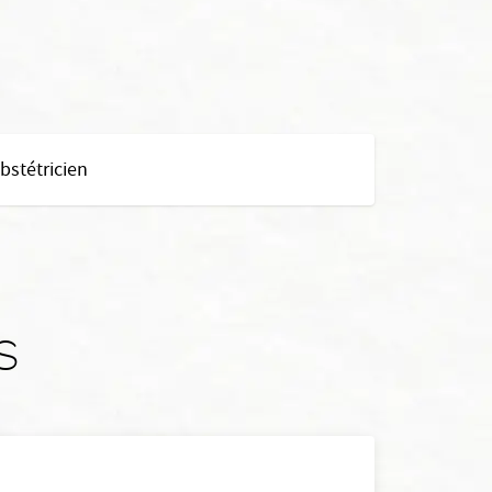
stétricien
s