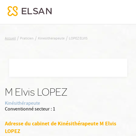
LOPEZ ELVIS
/
/
/
Accueil
Praticien
Kinesitherapeute
LOPEZ ELVIS
Nx:Aller
au
contenu
principal
M Elvis LOPEZ
Kinésithérapeute
Conventionné secteur :
1
Adresse du cabinet de Kinésithérapeute M Elvis
LOPEZ