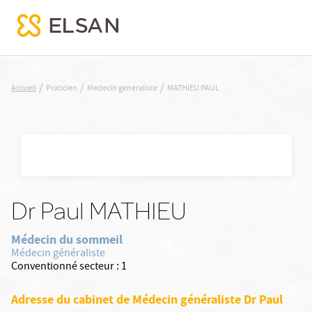
MATHIEU PAUL
/
/
/
Accueil
Praticien
Medecin generaliste
MATHIEU PAUL
Nx:Aller
au
contenu
principal
Dr Paul MATHIEU
Médecin du sommeil
Médecin généraliste
Conventionné secteur :
1
Adresse du cabinet de Médecin généraliste Dr Paul