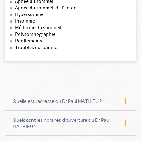
Apnée du sommeil
Apnée du sommeil de l'enfant
Hypersomnie
Insomnie
Médecine du sommeil
Polysomnographie
Ronflements
Troubles du sommeil
Quelle est l'adresse du Dr Paul MATHIEU ?
L'adresse du Dr Paul MATHIEU est 102, avenue Jean
Quels sont les horaires d'ouverture du Dr Paul
Jaurès, 54500 Vandœuvre-lès-Nancy
MATHIEU ?
Dr Paul MATHIEU est ouvert :