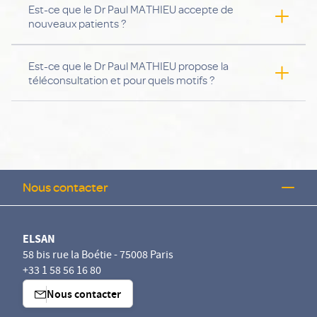
Est-ce que le Dr Paul MATHIEU accepte de
nouveaux patients ?
Lundi : 08h30 - 17h00
Mardi : 08h30 - 17h00
Oui, Dr Paul MATHIEU accepte des nouveaux patients
Mercredi : 08h30 - 17h00
Est-ce que le Dr Paul MATHIEU propose la
Jeudi : 08h30 - 17h00
téléconsultation et pour quels motifs ?
Vendredi : 08h30 - 16h00
Oui, Dr Paul MATHIEU propose la téléconsultation
pour les motifs suivants : Consultation vidéo -
nouveau patient
Nous contacter
ELSAN
58 bis rue la Boétie - 75008 Paris
+33 1 58 56 16 80
Nous contacter