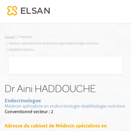
HADDOUCHE Aini
/
Accueil
Praticien
/
Medecin specialiste en endocrinologie diabetologie nutrition
Nx:Aller
/
HADDOUCHE Aini
au
contenu
principal
Dr Aini HADDOUCHE
Endocrinologue
Médecin spécialiste en endocrinologie-diabètologie-nutrition
Conventionné secteur :
2
Adresse du cabinet de Médecin spécialiste en