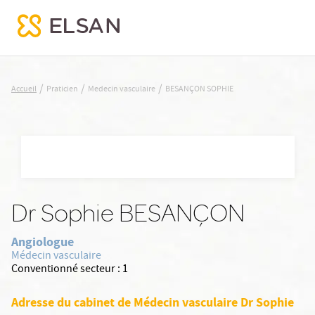
BESANÇON SOPHIE
/
/
/
Accueil
Praticien
Medecin vasculaire
BESANÇON SOPHIE
Nx:Aller
au
contenu
principal
Dr Sophie BESANÇON
Angiologue
Médecin vasculaire
Conventionné secteur :
1
Adresse du cabinet de Médecin vasculaire Dr Sophie