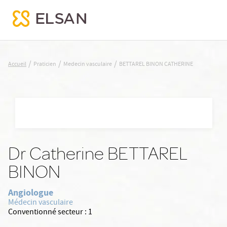
BETTAREL BINON CATHERINE
/
/
/
Accueil
Praticien
Medecin vasculaire
BETTAREL BINON CATHERINE
Nx:Aller
au
contenu
principal
Dr Catherine BETTAREL
BINON
Angiologue
Médecin vasculaire
Conventionné secteur :
1