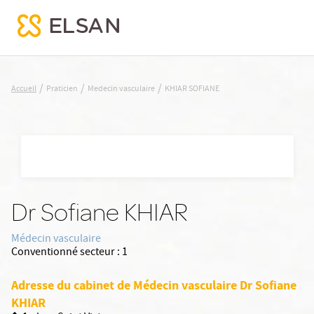
KHIAR SOFIANE
/
/
/
Accueil
Praticien
Medecin vasculaire
KHIAR SOFIANE
Nx:Aller
au
contenu
principal
Dr Sofiane KHIAR
Médecin vasculaire
Conventionné secteur :
1
Adresse du cabinet de Médecin vasculaire Dr Sofiane
KHIAR