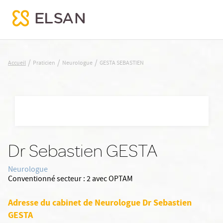
GESTA SEBASTIEN
/
/
/
Accueil
Praticien
Neurologue
GESTA SEBASTIEN
Nx:Aller
au
contenu
principal
Dr Sebastien GESTA
Neurologue
Conventionné secteur :
2 avec OPTAM
Adresse du cabinet de Neurologue Dr Sebastien
GESTA