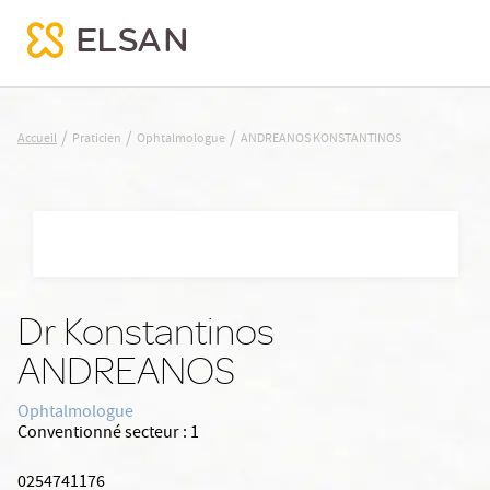
ANDREANOS KONSTANTINOS
/
/
/
Accueil
Praticien
Ophtalmologue
ANDREANOS KONSTANTINOS
Nx:Aller
au
contenu
principal
Dr Konstantinos
ANDREANOS
Ophtalmologue
Conventionné secteur :
1
0254741176