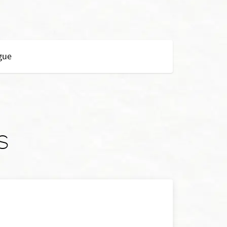
gue
s