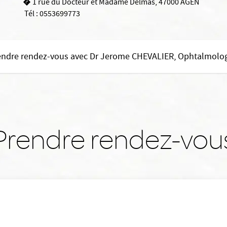
1 rue du Docteur et Madame Delmas, 47000 AGEN
Tél :
0553699773
endre rendez-vous avec Dr Jerome CHEVALIER, Ophtalmolo
Prendre rendez-vou