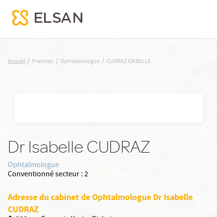
CUDRAZ ISABELLE
/
/
/
Accueil
Praticien
Ophtalmologue
CUDRAZ ISABELLE
Nx:Aller
au
contenu
principal
Dr Isabelle CUDRAZ
Ophtalmologue
Conventionné secteur :
2
Adresse du cabinet de Ophtalmologue Dr Isabelle
CUDRAZ