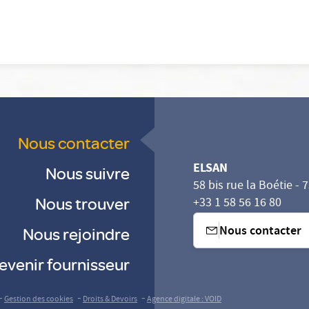
Nous contacter
ELSAN
Nous suivre
58 bis rue la Boétie - 
Nous trouver
+33 1 58 56 16 80
Nous contacter
Nous rejoindre
evenir fournisseur
sez vos Options
s paramètres de confidentialité, en garantissant la con
-
-
-
Gestion des cookies
Droits & Devoirs
Agence digitale : VOID