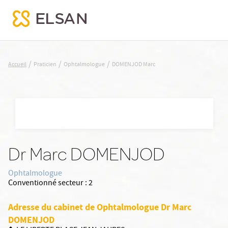
DOMENJOD Marc
/
/
/
Accueil
Praticien
Ophtalmologue
DOMENJOD Marc
Nx:Aller
au
contenu
principal
Dr Marc DOMENJOD
Ophtalmologue
Conventionné secteur :
2
Adresse du cabinet de Ophtalmologue Dr Marc
DOMENJOD