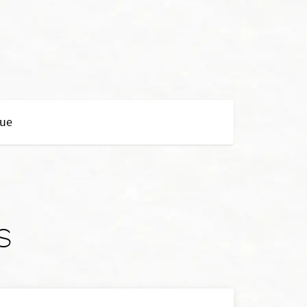
gue
s