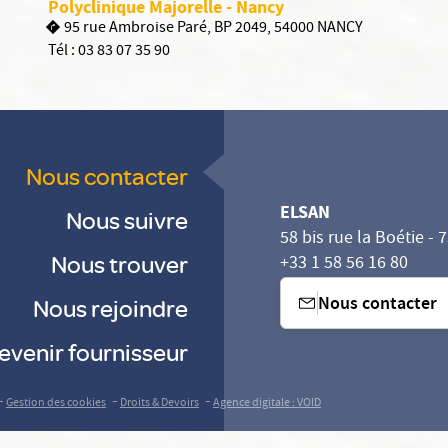
Polyclinique Majorelle - Nancy
95 rue Ambroise Paré, BP 2049, 54000 NANCY
Tél :
03 83 07 35 90
Nous contacter
ELSAN
Nous suivre
58 bis rue la Boétie - 
Nous trouver
+33 1 58 56 16 80
Nous contacter
Nous rejoindre
evenir fournisseur
-
-
-
Gestion des cookies
Droits & Devoirs
Agence digitale : VOID