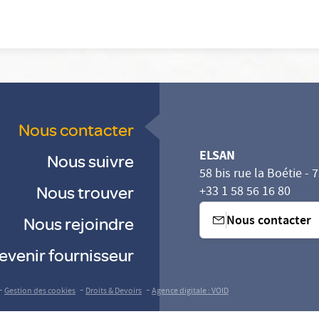
Nous contacter
ELSAN
Nous suivre
58 bis rue la Boétie - 
Nous trouver
+33 1 58 56 16 80
Nous contacter
Nous rejoindre
evenir fournisseur
sez vos Options
s paramètres de confidentialité, en garantissant la con
-
-
-
Gestion des cookies
Droits & Devoirs
Agence digitale : VOID