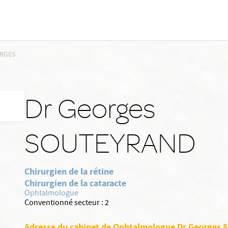
RGES
Dr Georges
SOUTEYRAND
Chirurgien de la rétine
Chirurgien de la cataracte
Ophtalmologue
Conventionné secteur :
2
Adresse du cabinet de Ophtalmologue Dr George