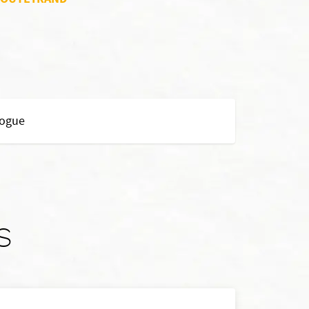
logue
s