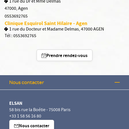
1 rue du Dr et Mme Delmas
47000
,
Agen
0553692765
Clinique Esquirol Saint Hilaire - Agen
1 rue du Docteur et Madame Delmas, 47000 AGEN
Tél :
0553692765
Prendre rendez-vous
Nous contacter
ELSAN
58 bis rue la Boétie - 75008 Paris
+33 1 58 56 16 80
Nous contacter