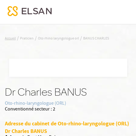
BANUS CHARLES
/
/
/
Accueil
Praticien
Oto rhino laryngologue orl
BANUS CHARLES
Nx:Aller
au
contenu
principal
Dr Charles BANUS
Oto-rhino-laryngologue (ORL)
Conventionné secteur :
2
Adresse du cabinet de Oto-rhino-laryngologue (ORL)
Dr Charles BANUS