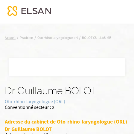
BOLOT GUILLAUME
/
/
/
Accueil
Praticien
Oto rhino laryngologue orl
BOLOT GUILLAUME
Nx:Aller
au
contenu
principal
Dr Guillaume BOLOT
Oto-rhino-laryngologue (ORL)
Conventionné secteur :
2
Adresse du cabinet de Oto-rhino-laryngologue (ORL)
Dr Guillaume BOLOT