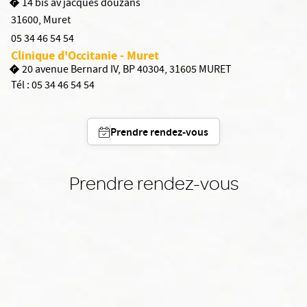
14 bis av jacques douzans
31600
,
Muret
05 34 46 54 54
Clinique d'Occitanie - Muret
20 avenue Bernard IV, BP 40304, 31605 MURET
Tél :
05 34 46 54 54
Prendre rendez-vous
Prendre rendez-vous