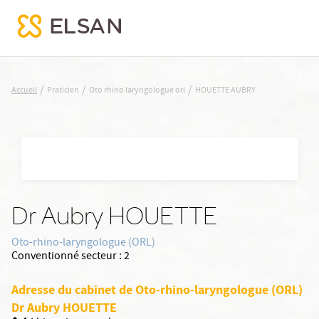
HOUETTE AUBRY
/
/
/
Accueil
Praticien
Oto rhino laryngologue orl
HOUETTE AUBRY
Nx:Aller
au
contenu
principal
Dr Aubry HOUETTE
Oto-rhino-laryngologue (ORL)
Conventionné secteur :
2
Adresse du cabinet de Oto-rhino-laryngologue (ORL)
Dr Aubry HOUETTE