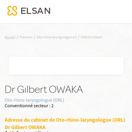
OWAKA Gilbert
/
/
/
Accueil
Praticien
Oto rhino laryngologue orl
OWAKA Gilbert
Nx:Aller
au
contenu
principal
Dr Gilbert OWAKA
Oto-rhino-laryngologue (ORL)
Conventionné secteur :
2
Adresse du cabinet de Oto-rhino-laryngologue (ORL)
Dr Gilbert OWAKA