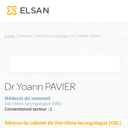
PAVIER YOANN
/
/
/
Accueil
Praticien
Oto rhino laryngologue orl
PAVIER YOANN
Nx:Aller
au
contenu
principal
Dr Yoann PAVIER
Médecin du sommeil
Oto-rhino-laryngologue (ORL)
Conventionné secteur :
2
Adresse du cabinet de Oto-rhino-laryngologue (ORL)