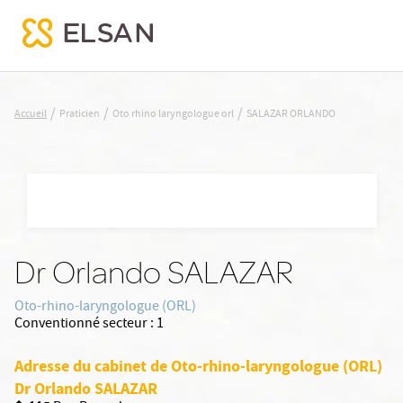
SALAZAR ORLANDO
/
/
/
Accueil
Praticien
Oto rhino laryngologue orl
SALAZAR ORLANDO
Nx:Aller
au
contenu
principal
Dr Orlando SALAZAR
Oto-rhino-laryngologue (ORL)
Conventionné secteur :
1
Adresse du cabinet de Oto-rhino-laryngologue (ORL)
Dr Orlando SALAZAR