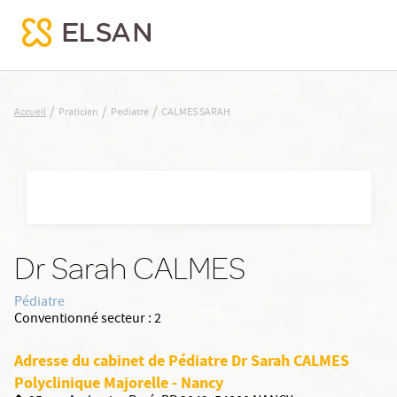
CALMES SARAH
/
/
/
Accueil
Praticien
Pediatre
CALMES SARAH
Nx:Aller
au
contenu
principal
Dr Sarah CALMES
Pédiatre
Conventionné secteur :
2
Adresse du cabinet de Pédiatre Dr Sarah CALMES
Polyclinique Majorelle - Nancy