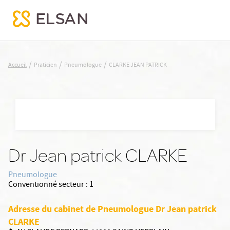
CLARKE JEAN PATRICK
/
/
/
Accueil
Praticien
Pneumologue
CLARKE JEAN PATRICK
Nx:Aller
au
contenu
principal
Dr Jean patrick CLARKE
Pneumologue
Conventionné secteur :
1
Adresse du cabinet de Pneumologue Dr Jean patrick
CLARKE