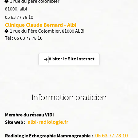
1 rue du père colombier
81000
,
albi
05 63 77 78 10
Clinique Claude Bernard - Albi
1 rue du Père Colombier, 81000 ALBI
Tél :
05 63 77 78 10
Visiter le Site Internet
Information praticien
Membre du réseau VIDI
albi-radiologie.fr
Site web :
05 63 77 78 10
Radiologie Echographie Mammographie :