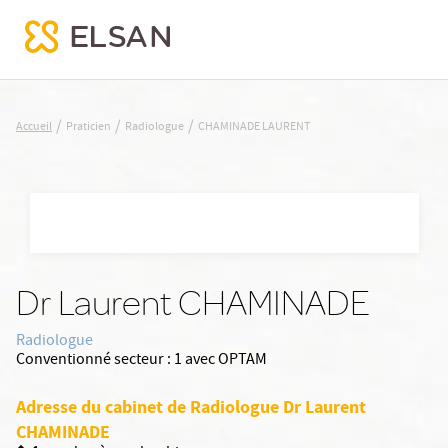
CHAMINADE LAURENT
/
/
/
Accueil
Praticien
Radiologue
CHAMINADE LAURENT
Nx:Aller
au
contenu
principal
Dr Laurent CHAMINADE
Radiologue
Conventionné secteur :
1 avec OPTAM
Adresse du cabinet de Radiologue Dr Laurent
CHAMINADE