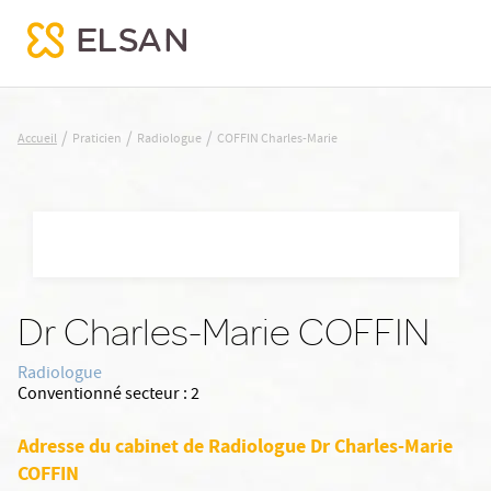
COFFIN Charles-Marie
/
/
/
Accueil
Praticien
Radiologue
COFFIN Charles-Marie
Nx:Aller
au
contenu
principal
Dr Charles-Marie COFFIN
Radiologue
Conventionné secteur :
2
Adresse du cabinet de Radiologue Dr Charles-Marie
COFFIN