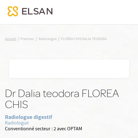
FLOREA CHIS DALIA TEODORA
/
/
/
Accueil
Praticien
Radiologue
FLOREA CHIS DALIA TEODORA
Nx:Aller
au
contenu
principal
Dr Dalia teodora FLOREA
CHIS
Radiologue digestif
Radiologue
Conventionné secteur :
2 avec OPTAM