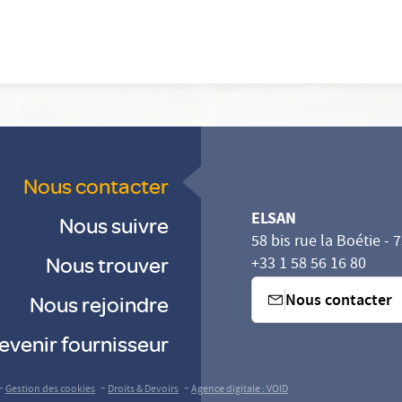
Nous contacter
ELSAN
Nous suivre
58 bis rue la Boétie - 
Nous trouver
+33 1 58 56 16 80
Nous contacter
Nous rejoindre
evenir fournisseur
sez vos Options
s paramètres de confidentialité, en garantissant la con
-
-
-
Gestion des cookies
Droits & Devoirs
Agence digitale : VOID